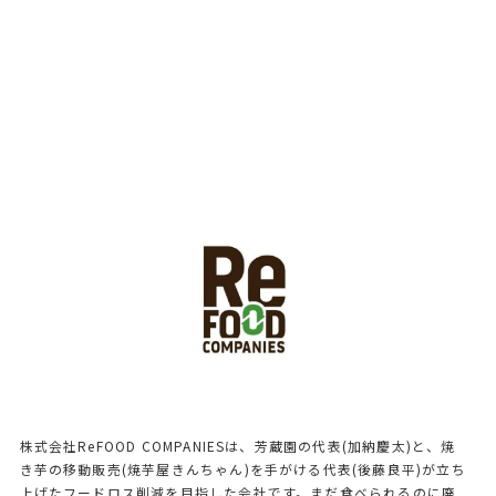
株式会社ReFOOD COMPANIESは、芳蔵園の代表(加納慶太)と、焼
き芋の移動販売(焼芋屋きんちゃん)を手がける代表(後藤良平)が立ち
上げたフードロス削減を目指した会社です。まだ食べられるのに廃